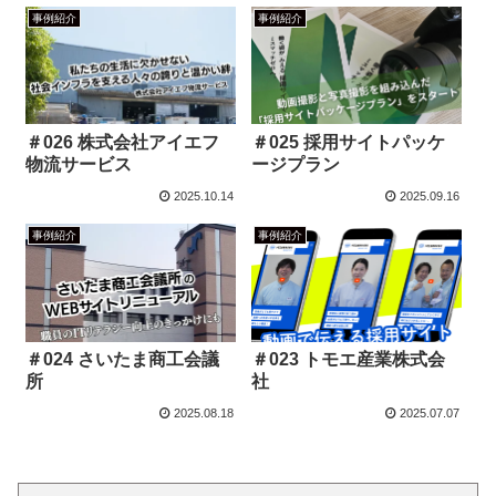
事例紹介
事例紹介
＃026 株式会社アイエフ
＃025 採用サイトパッケ
物流サービス
ージプラン
2025.10.14
2025.09.16
事例紹介
事例紹介
＃024 さいたま商工会議
＃023 トモエ産業株式会
所
社
2025.08.18
2025.07.07